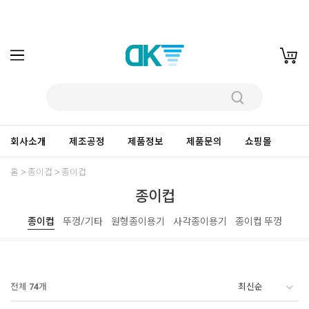
회사소개
제조공정
제품정보
제품문의
쇼핑몰
홈
종이컵
종이컵
종이컵
종이컵
뚜껑/기타
원형종이용기
사각종이용기
종이컵 뚜껑
전체
74
개