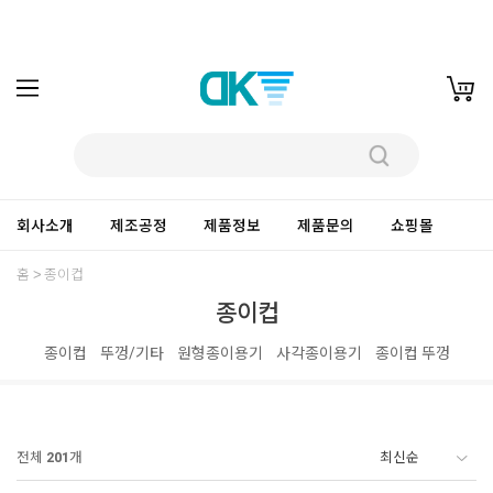
회사소개
제조공정
제품정보
제품문의
쇼핑몰
홈
종이컵
종이컵
종이컵
뚜껑/기타
원형종이용기
사각종이용기
종이컵 뚜껑
전체
201
개