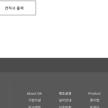
견적서 출력
About DK
제조공정
Product
기업이념
설비안내
종이컵
회사연혁
인증현황
트레이